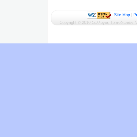
Site Map
|
Pr
Copyright:© 2010 Σύλλογος Τριποδιωτών Ν