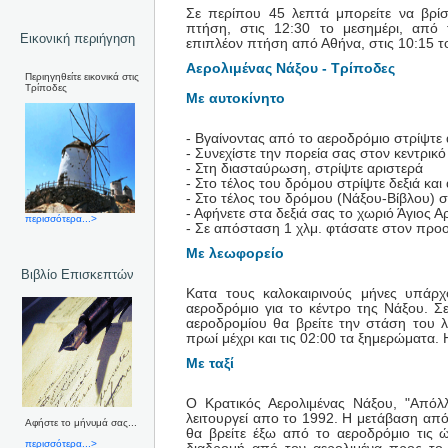
Σε περίπου 45 λεπτά μπορείτε να βρίσ
πτήση, στις 12:30 το μεσημέρι, από 
Εικονική περιήγηση
επιπλέον πτήση από Αθήνα, στις 10:15 τ
Αερολιμένας Νάξου - Τρίποδες
Περιηγηθείτε εικονικά στις
Τρίποδες
Με αυτοκίνητο
- Βγαίνοντας από το αεροδρόμιο στρίψτε
- Συνεχίστε την πορεία σας στον κεντρικ
- Στη διασταύρωση, στρίψτε αριστερά
- Στο τέλος του δρόμου στρίψτε δεξιά κα
- Στο τέλος του δρόμου (Νάξου-Βίβλου) σ
- Αφήνετε στα δεξιά σας το χωριό Άγιος Α
περισσότερα...>
- Σε απόσταση 1 χλμ. φτάσατε στον προ
Με λεωφορείο
Βιβλίο Επισκεπτών
Κατα τους καλοκαιρινούς μήνες υπάρ
αεροδρόμιο για το κέντρο της Νάξου. Σ
αεροδρομίου θα βρείτε την στάση του 
πρωί μέχρι και τις 02:00 τα ξημερώματα.
Με ταξί
Ο Κρατικός Αερολιμένας Νάξου, "Απόλ
λειτουργεί απο το 1992. Η μετάβαση από κ
Αφήστε το μήνυμά σας...
θα βρείτε έξω από το αεροδρόμιο τις
περισσότερα...>