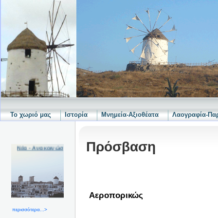
Το χωριό μας
Ιστορία
Μνημεία-Αξιοθέατα
Λαογραφία-Π
Πρόσβαση
Νέα - Ανακοινώσεις
Αεροπορικώς
περισσότερα...>