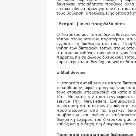
διενέργεια οποιαδήποτε πράξεως αλλά 
επισκεπτών να αξιολογήσουν ό,τι τους πα
τους βούληση, αποκλειομένης οποιασδήπ
"Δεσμοί" (links) προς άλλα sites
Ο δικτυακός μας τόπος δεν ευθύνεται γι
τόπων στους οποίους παραπέμπει μέσω «
εγγυάται τη διαθεσιμότητά τους. Προ
χρήση των δικτυακών τόπων στους οποί
στη σφαίρα ευθύνης των αντίστοιχων δικ
παραπομπή σε άλλους δικτυακούς τόπους
καμία περίπτωση δεν δημιουργεί οιαδήπ
E-Mail Service
H υπηρεσία e-mail service από το δικτυ
το επιθυμούν, αφού προηγουμένως συμπ
τους στοιχεία υποχρεωτικά και κάποια άλ
τότε. Με αυτόν τον τρόπο εγγράφονται
service (πχ. Newsletters, Ενημερωτικ
περίπτωση ότι αποκτούν δικαιώματα πνε
προστατεύονται από τις σχετικές διατ
συμβάσεων και ανήκουν κατ΄αποκλειστ
διακριτική ευχέρεια του δικτυακού μας
καθώς και η ενδεχόμενη διαγραφή κάποιο
Προστασία προσωπικών δεδομένων