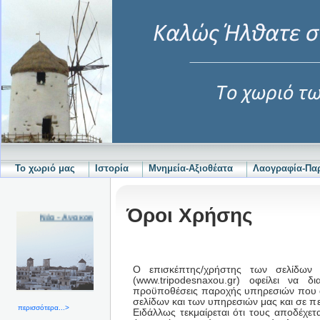
Το χωριό μας
Ιστορία
Μνημεία-Αξιοθέατα
Λαογραφία-Π
Όροι Χρήσης
Νέα - Ανακοινώσεις
Ο επισκέπτης/χρήστης των σελίδων
(www.tripodesnaxou.gr) οφείλει να 
προϋποθέσεις παροχής υπηρεσιών που α
σελίδων και των υπηρεσιών μας και σε πε
περισσότερα...>
Ειδάλλως τεκμαίρεται ότι τους αποδέχε