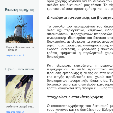
όροι χρήσης ισχύουν για το σύνολο του π
σελίδες του δικτυακού μας τόπου. Το tr
τροποποιεί τους όρους χρήσης και τις π
Εικονική περιήγηση
Δικαιώματα πνευματικής και βιομηχαν
Το σύνολο του περιεχομένου του δικτυ
αλλά όχι περιοριστικά, κειμένων, ειδ
απεικονίσεων, παρεχόμενων υπηρεσιών κα
πνευματικής ιδιοκτησίας και διέπεται από
Ιδιοκτησίας, με εξαίρεση τα ρητώς αναγ
ρητά η αναπαραγωγή, αναδημοσίευση, α
Περιηγηθείτε εικονικά στις
έκδοση, εκτέλεση, « φόρτωση ( downlo
Τρίποδες
τρόπο, τμηματικά η περιληπτικά χωρ
περισσότερα...>
δικαιούχου.
Κατ' εξαίρεση, επιτρέπεται η μεμο
Βιβλίο Επισκεπτών
περιεχομένου σε απλό προσωπικό υπ
πρόθεση εμπορικής ή άλλης εκμετάλλευ
της πηγής προέλευσής του, χωρίς αυτ
δικαιωμάτων πνευματικής ιδιοκτησίας. 
δικτυακό τόπο και αποτελούν κατοχυρω
τρίτων ανάγονται στη σφαίρα ευθύνης των
Υποχρεώσεις επισκέπτη/χρήστη
Ο επισκέπτης/χρήστης του δικτυακού μ
Αφήστε το μήνυμά σας...
τους κανόνες και τις διατάξεις του Ελλην
περισσότερα...>