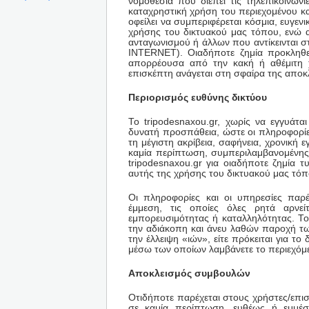
νομοθεσία που διέπει τις τηλεπικοινων
καταχρηστική χρήση του περιεχομένου κ
οφείλει να συμπεριφέρεται κόσμια, ευγενι
χρήσης του δικτυακού μας τόπου, ενώ 
ανταγωνισμού ή άλλων που αντίκεινται
INTERNET). Οιαδήποτε ζημία προκληθεί
απορρέουσα από την κακή ή αθέμιτη 
επισκέπτη ανάγεται στη σφαίρα της αποκλ
Περιορισμός ευθύνης δικτύου
Το tripodesnaxou.gr, χωρίς να εγγυάτα
δυνατή προσπάθεια, ώστε οι πληροφορίε
τη μέγιστη ακρίβεια, σαφήνεια, χρονική 
καμία περίπτωση, συμπεριλαμβανομένης 
tripodesnaxou.gr για οιαδήποτε ζημία 
αυτής της χρήσης του δικτυακού μας τόπ
Οι πληροφορίες και οι υπηρεσίες παρ
έμμεση, τις οποίες όλες ρητά αρνείτ
εμπορευσιμότητας ή καταλληλότητας. Το
την αδιάκοπη και άνευ λαθών παροχή τω
την έλλειψη «ιών», είτε πρόκειται για το 
μέσω των οποίων λαμβάνετε το περιεχόμε
Αποκλεισμός συμβουλών
Οτιδήποτε παρέχεται στους χρήστες/επι
σε καμία περίπτωση, ευθέως ή εμμέ