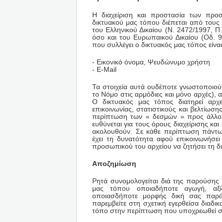
Η διαχείριση και προστασία των προ
δικτυακού μας τόπου διέπεται από τους 
του Ελληνικού Δικαίου (Ν. 2472/1997, Π.
όσο και του Ευρωπαικού Δικαίου (Οδ. 9
που συλλέγει ο δικτυακός μας τόπος είνα
- Εικονικό όνομα, Ψευδώνυμο χρήστη
- Ε-Mail
Τα στοιχεία αυτά ουδέποτε γνωστοποιού
το Νόμο στις αρμόδιες και μόνο αρχές),
Ο δικτυακός μας τόπος διατηρεί αρχε
επικοινωνίας, στατιστικούς και βελτίω
περίπτωση των « δεσμών » προς άλλου
ευθύνεται για τους όρους διαχείρισης 
ακολουθούν. Σε κάθε περίπτωση πάντω
έχει τη δυνατότητα αφού επικοινωνήσε
προσωπικού του αρχείου να ζητήσει τη δ
Αποζημίωση
Ρητά συνομολογείται διά της παρούσης
μας τόπου οποιαδήποτε αγωγή, αξί
οποιασδήποτε μορφής δική σας παρά
παρεμβείτε στη σχετική εγερθείσα διαδι
τόπο στην περίπτωση που υποχρεωθεί σ